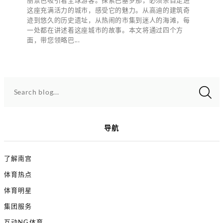
这座充满活力的城市，感受它的魅力。从高迪的建筑奇
迹到悠久的历史遗址，从热闹的市集到迷人的海滩，每
一处都在讲述着这座城市的故事。本文将通过四个方
面，带您领略巴...
Search blog...
导航
了解南宫
体育热点
体育明星
集团服务
互动NG体育