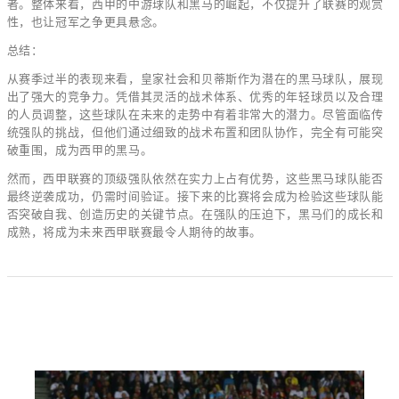
者。整体来看，西甲的中游球队和黑马的崛起，不仅提升了联赛的观赏
性，也让冠军之争更具悬念。
总结：
从赛季过半的表现来看，皇家社会和贝蒂斯作为潜在的黑马球队，展现
出了强大的竞争力。凭借其灵活的战术体系、优秀的年轻球员以及合理
的人员调整，这些球队在未来的走势中有着非常大的潜力。尽管面临传
统强队的挑战，但他们通过细致的战术布置和团队协作，完全有可能突
破重围，成为西甲的黑马。
然而，西甲联赛的顶级强队依然在实力上占有优势，这些黑马球队能否
最终逆袭成功，仍需时间验证。接下来的比赛将会成为检验这些球队能
否突破自我、创造历史的关键节点。在强队的压迫下，黑马们的成长和
成熟，将成为未来西甲联赛最令人期待的故事。